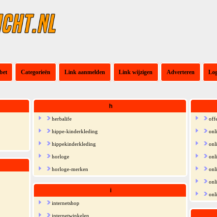
bet
Categorieën
Link aanmelden
Link wijzigen
Adverteren
Lo
h
herbalife
off
hippe-kinderkleding
onl
hippekinderkleding
onl
horloge
onl
horloge-merken
onl
onl
i
onl
internetshop
internetwinkelen