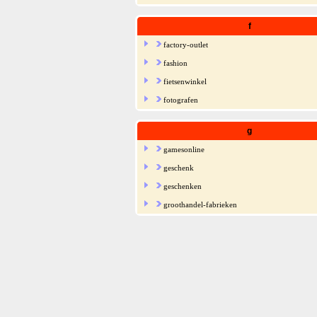
f
factory-outlet
fashion
fietsenwinkel
fotografen
g
gamesonline
geschenk
geschenken
groothandel-fabrieken