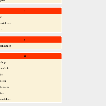
opdas
t
irt
iswinkelen
rts
v
pakkingen
w
bshop
winkels
kel
kelen
kelplein
kels
nwinkels