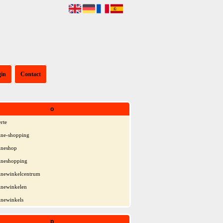
gin
Contact
o
erte
ine-shopping
ineshop
ineshopping
inewinkelcentrum
inewinkelen
inewinkels
p