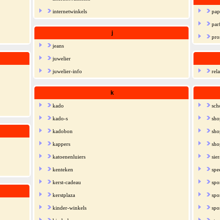
internetwinkels
pap
par
j
pro
jeans
juwelier
juwelier-info
rel
k
kado
sch
kado-s
sho
kadobon
sho
kappers
sho
katoenenluiers
sie
kenteken
spe
kerst-cadeau
spo
kerstplaza
spo
kinder-winkels
spo