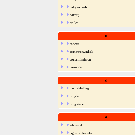
babywinkels
batterij
brillen
c
cadeau
computerwinkels
consuminderen
cosmetic
d
dameskleding
drogist
drogisterij
e
edelsmid
eigen-webwinkel