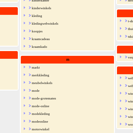
kinderkamer
str
kinderwinkels
kleding
t-sh
kledingwebwinkels
thu
koopjes
tshi
kraamcadeau
kraamkado
ver
m
markt
merkkleding
we
meubelwinkels
web
mode
win
mode-grotematen
win
mode-online
win
modekleding
win
modeonline
woo
motorwinkel