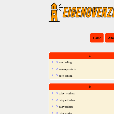
Home
Alfa
a
aanbieding
aankopen-info
auto-tuning
b
baby-winkels
babyartikelen
babycadeau
babywinkel