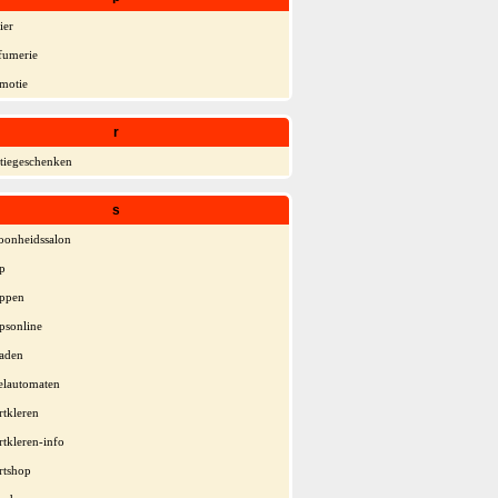
ier
fumerie
motie
r
atiegeschenken
s
oonheidssalon
p
ppen
psonline
raden
elautomaten
rtkleren
rtkleren-info
rtshop